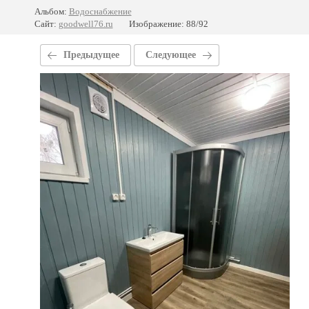
Альбом:
Водоснабжение
Сайт:
goodwell76.ru
Изображение: 88/92
Предыдущее
Следующее